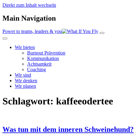
Direkt zum Inhalt wechseln
Main Navigation
Power to teams, leaders & you
Wir bieten
Burnout Prävention
Kommunikation
Achtsamkeit
Coaching
Wir sind
Wir denken
Wir planen
Schlagwort:
kaffeeodertee
Was tun mit dem inneren Schweinehund?