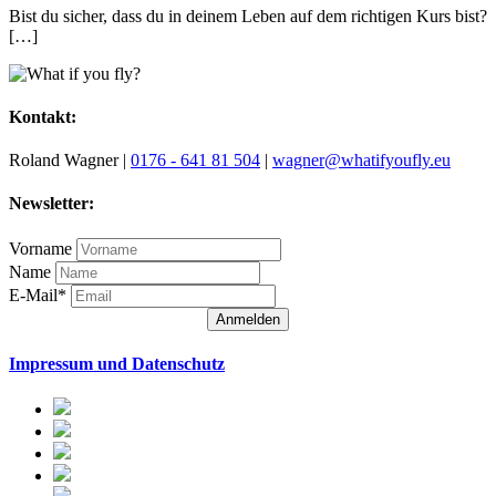
Bist du sicher, dass du in deinem Leben auf dem richtigen Kurs bist?
[…]
Kontakt:
Roland Wagner |
0176 - 641 81 504
|
wagner@whatifyoufly.eu
Newsletter:
Vorname
Name
E-Mail*
Anmelden
Impressum und Datenschutz