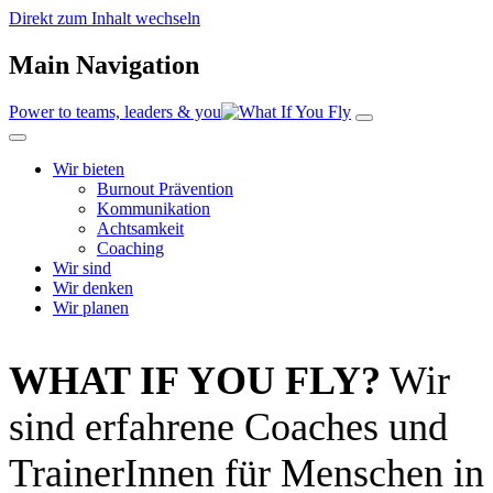
Direkt zum Inhalt wechseln
Main Navigation
Power to teams, leaders & you
Wir bieten
Burnout Prävention
Kommunikation
Achtsamkeit
Coaching
Wir sind
Wir denken
Wir planen
WHAT IF YOU FLY?
Wir
sind erfahrene Coaches und
TrainerInnen für Menschen in