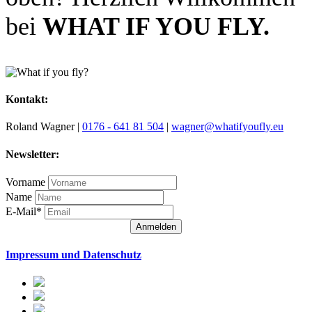
bei
WHAT IF YOU FLY.
Kontakt:
Roland Wagner |
0176 - 641 81 504
|
wagner@whatifyoufly.eu
Newsletter:
Vorname
Name
E-Mail*
Anmelden
Impressum und Datenschutz